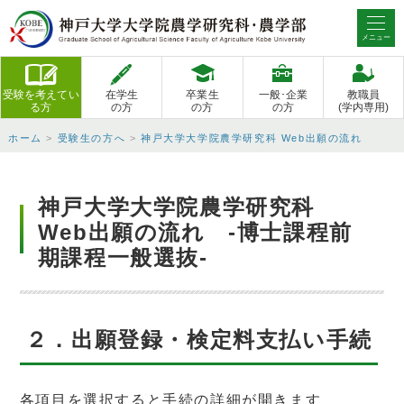
メニュー
受験を考えてい
在学生
卒業生
一般･企業
教職員
る方
の方
の方
の方
(学内専用)
ホーム
>
受験生の方へ
>
神戸大学大学院農学研究科 Web出願の流れ
神戸大学大学院農学研究科
Web出願の流れ -博士課程前
期課程一般選抜-
２．出願登録・検定料支払い手続
各項目を選択すると手続の詳細が開きます